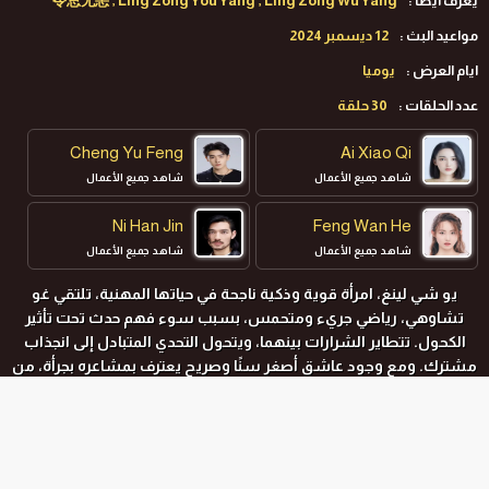
يعرف ايضا :
令总无恙 , Ling Zong You Yang , Ling Zong Wu Yang
مواعيد البث :
12 ديسمبر 2024
ايام العرض :
يوميا
عدد الحلقات :
30 حلقة
Cheng Yu Feng
Ai Xiao Qi
شاهد جميع الأعمال
شاهد جميع الأعمال
Ni Han Jin
Feng Wan He
شاهد جميع الأعمال
شاهد جميع الأعمال
يو شي لينغ، امرأة قوية وذكية ناجحة في حياتها المهنية، تلتقي غو
تشاوهي، رياضي جريء ومتحمس، بسبب سوء فهم حدث تحت تأثير
الكحول. تتطاير الشرارات بينهما، ويتحول التحدي المتبادل إلى انجذاب
مشترك. ومع وجود عاشق أصغر سنًا وصريح يعترف بمشاعره بجرأة، من
سيستسلم أولًا؟ ولكن بينما تبدأ الرومانسية في الاشتعال، يظهر
خطيبها الذي اختفى قبل ثلاث سنوات ما الأسرار والمكائد التي تكمن
وراء عودته؟
المواسم و الحلقات