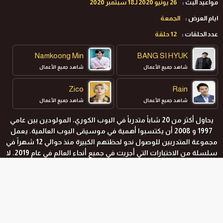
مواعيد البث :
26 يونيو 2020 لـ18 سبتمبر 2020
ايام العرض :
الجمعة
عدد الحلقات :
12 حلقة
Namkoong Min
BANG SI HYUK
شاهد جميع الأعمال
شاهد جميع الأعمال
Zico
Rain
شاهد جميع الأعمال
شاهد جميع الأعمال
يحاول أكثر من 20 شاباً متدرباً في البوب الكوري، المولودين بين عامي
1997 و 2008 أن يكتسبوا أهمية في موسيقى البوب ​​العالمية. يعمل
مجموعة المتدربين للوصول نحو لحظتهم الكبيرة منذ حوالي 12 شهراً في
سلسلة من الاختبارات التي أجريت في جميع أنحاء العالم في عام 2019. لا
يمكن أن تكون الجائزة أكثر إغراء: المنتج التنفيذي لفرقة الفتيان الجديدة
سيكون بانج شي هيوك، الرئيس التنفيذي المساعد لشركة Big Hit
للترفيه ،
المواسم و الحلقات