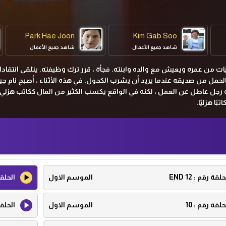
Park Hae Joon
Kim Gab Soo
شاهد جميع الأعمال
شاهد جميع الأعمال
يات من عمره ويعيش مع والده وابنته. فجأة ، قرر ترك وظيفته. يتلقى انتقا
 بالحمل من صديقه عندما يريد أن يشرب الكحول. في هذه الأثناء ، أصبح نام جي
نه رجل عاطل عن العمل ، لكنه في الواقع يكسب الكثير من المال ككاتب هزلي. 
ًا هزليًا.
حلقة رقم :
12 END
الموسم الاول
الحلق
حلقة رقم :
10
الموسم الاول
الحلق