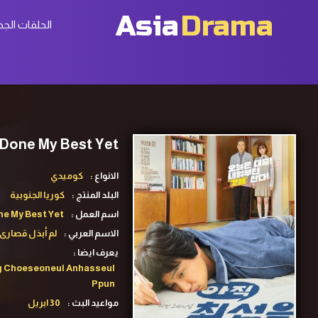
Asia
Drama
الحلقات الجد
I Haven’t Done My Best Yet ح11 مسلسل لم أبذل قصارى جهد
الانواع :
كوميدي
البلد المنتج :
كوريا الجنوبية
اسم العمل :
ne My Best Yet
الاسم العربي :
لم أبذل قصارى
يعرف ايضا :
ig Choeseoneul Anhasseul
Ppun
مواعيد البث :
30 ابريل