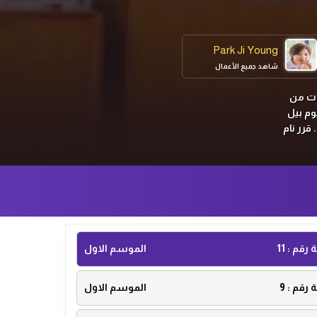
Park Ji Young
شاهد جميع الأعمال
دات من
وم بيل
قرر نام
ة رقم :
11
الموسم الاول
ة رقم :
9
الموسم الاول