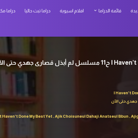
يدة
قائمة الدراما
افلام اسيوية
دراما تبث حاليا
دراما مك
ي حتى الآن الحلقة 11 مترجمة
I Haven't Do
 جهدي حتى الآن
en't Done My Best Yet , Ajik Choisuneul Dahaji Anatseul Bbun , Aj