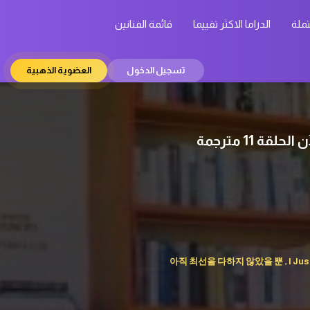
تملة
الدراما الاكثر تقييما
قائمة الفنانين
تسجيل الدخول
العضوية الذهبية
아직 최선을 다하지 않았을 뿐 , I Just Hav