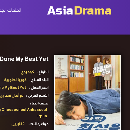
Asia
Drama
الحلقات الجد
I Haven’t Done My Best Yet ح1 مسلسل لم أبذل قصارى جه
الانواع :
كوميدي
البلد المنتج :
كوريا الجنوبية
اسم العمل :
ne My Best Yet
الاسم العربي :
لم أبذل قصارى
يعرف ايضا :
ig Choeseoneul Anhasseul
Ppun
مواعيد البث :
30 ابريل