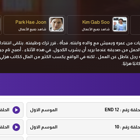
Park Hae Joon
Kim Gab Soo
شاهد جميع الأعمال
شاهد جميع الأعمال
يات من عمره ويعيش مع والده وابنته. فجأة ، قرر ترك وظيفته. يتلقى انتقا
 بالحمل من صديقه عندما يريد أن يشرب الكحول. في هذه الأثناء ، أصبح نام جي
نه رجل عاطل عن العمل ، لكنه في الواقع يكسب الكثير من المال ككاتب هزلي. 
ًا هزليًا.
حلقة رقم :
12 END
الموسم الاول
الحلق
حلقة رقم :
10
الموسم الاول
الحلق