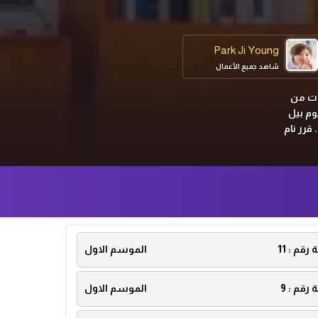
Park Ji Young
شاهد جميع الأعمال
دات من
وم بيل
قرر نام
ة رقم :
11
الموسم الاول
ة رقم :
9
الموسم الاول