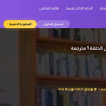
تملة
الدراما الاكثر تقييما
قائمة الفنانين
تسجيل الدخول
العضوية الذهبية
아직 최선을 다하지 않았을 뿐 , I Just Hav