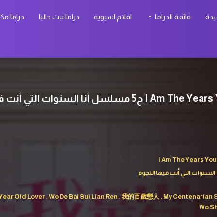
يدة
قائمة الدراما
افلام اسيوية
دراما تبث حاليا
دراما مك
I Am The Years You
نا السنوات التي أنت فيها النجوم
 Old Lover , Wo De Bai Sui Lian Ren , 我的百歲戀人 , My Centenarian
Wo Sh