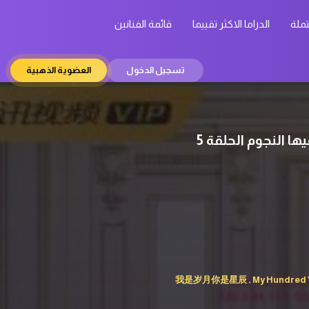
تملة
الدراما الاكثر تقييما
قائمة الفنانين
تسجيل الدخول
العضوية الذهبية
I Am The Years You Are The Stars ح5 مسلسل أنا السنوات التي أنت فيها النجوم الحلقة 5
我是岁月你是星辰 , My Hundred Year