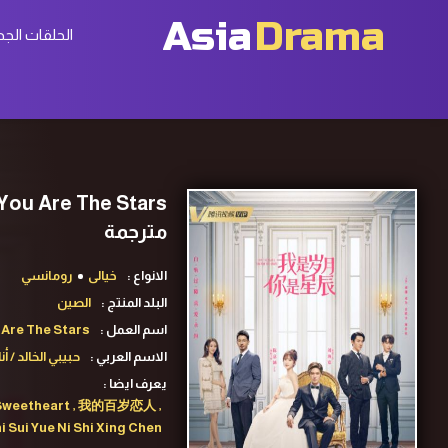
Asia
Drama
الحلقات الجد
مترجمة
الانواع :
خيالى
رومانسي
البلد المنتج :
الصين
اسم العمل :
 Are The Stars
الاسم العربي :
حبيبي الخالد / أ
يعرف ايضا :
 Sweetheart , 我的百岁恋人 ,
i Sui Yue Ni Shi Xing Chen