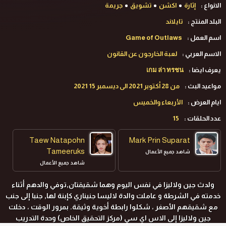
الانواع :
إثارة
اكشن
تشويق
جريمة
البلد المنتج :
تايلاند
اسم العمل :
Game of Outlaws
الاسم العربي :
لعبة الخارجون عن القانون
يعرف ايضا :
เกม ล่า ทรชน
مواعيد البث :
من 28 أكتوبر 2021 الى ديسمبر 15 2021
ايام العرض :
الأربعاء والخميس
عدد الحلقات :
15
Taew Natapohn
Mark Prin Suparat
Tameeruks
شاهد جميع الأعمال
شاهد جميع الأعمال
ولدتَ جين ولاليزا في نفس اليوم وهما شقيقتان,توفي والدهم أثناء
خدمته في الشرطة و عاملت والدة لاليسا جنيناري كإبنة لها, جنبا إلى جنب
مع شقيقهم الأصغر ، شكلوا رابطة أخوية وثيقة. بمرور الوقت ، دخلت
جين ولاليزا إلى الاس اي سي (مركز التحقيق الخاص) وحدة التدريب