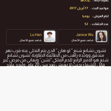
يعرف ايضا :
择天记
مواعيد البث :
17 أبريل 2017
ايام العرض :
يوميا
عدد الحلقات :
52
Lu Han
Janice Wu
شاهد جميع الأعمال
شاهد جميع الأعمال
تشون تشانغ شنغ “
لو هان
” الذي يتم التخلي عنه قرب نهر
متدفق ووجده راهب من الطائفة الطاوية. تشون تشانغ
شنغ هو الامير الرابع للدم الملكي “تشن” ويعاني من مرض غير
قابل للشفاء بحيث لا يعيش بعد سن 20 عام . وليجد علاج
لمرضه ترك المعبد فهل سيصل الى هدفه خلال رحلته ؟
المواسم و الحلقات
جميع المواسم