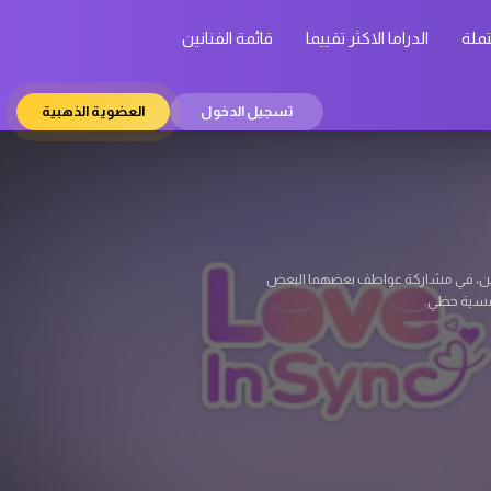
تملة
الدراما الاكثر تقييما
قائمة الفنانين
تسجيل الدخول
العضوية الذهبية
 يكن يتوقعها. كيم دو هيون (سو جي