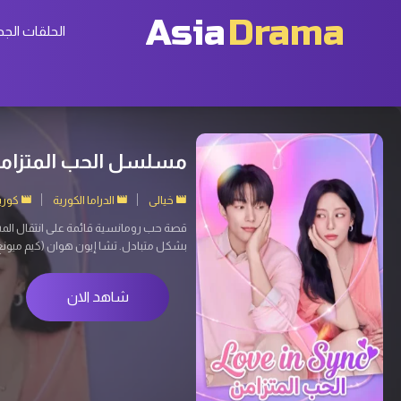
Asia
Drama
الحلقات الجد
Agent Kim Reactivated 2026 مسلسل عودة العميل
إثارة
الدراما الكورية
كوريا 
عندما تُختطَف ابنة شخص يبدو عاديًا، يست
سوب) عميل استخبارات سري سابق، نفّذ عم
شاهد الان