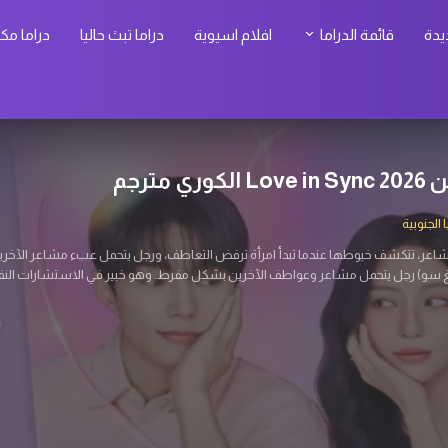
يدة
قائمة الدراما
افلام اسيوية
دراما تبث حاليا
دراما مك
 كيم الكوري مترجم
الجنوبية
عين بمهاراته القديمة في العمليات السرية للعثور عليها، ليجد نفسه في مواجهة أخطار لم
ليات خطيرة بين كوريا الشمالية والجنوبية. يعمل حالياً كموظف عادي في بنك.