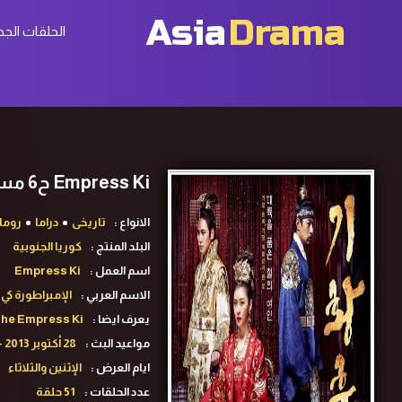
Asia
Drama
الحلقات الجد
Empress Ki ح6 مسلسل الإمبراطورة كي الحلقة 6 مترجمة
الانواع :
تاريخى
دراما
روما
البلد المنتج :
كوريا الجنوبية
اسم العمل :
Empress Ki
الاسم العربي :
الإمبراطورة كي
يعرف ايضا :
 The Empress Ki
مواعيد البث :
28 أكتوبر 2013 - 29 أبريل 2014
ايام العرض :
الإثنين والثلاثاء
عدد الحلقات :
51 حلقة