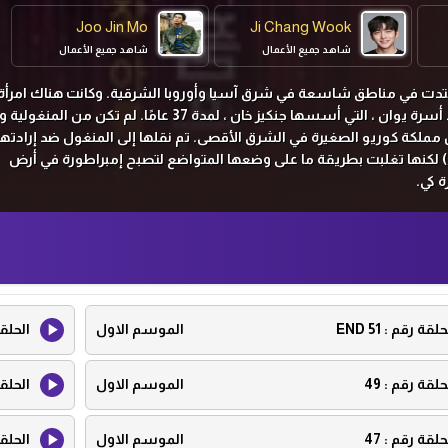
Joo Jin Mo
Ji Chang Wook
شاهد جميع الأعمال
شاهد جميع الأعمال
امتدت في مناطق شاسعة في شرق آسيا وأوروبا الشرقية. وكانت هناك امرأة
احتلت سلطة هائلة في عهد أسرة يوان ، التي أسسها جنكيز خان ، لمدة 37 عامًا. لم تكن من 
 مملكة كوريو الصغيرة في الشرق الأقصى. تم نقلها إلى المنغول ضد إرادتها
 لكنها
تغلبت
بطريقة ما
على وضعها المتواضع لتصبح إمبراطورة في أرض
 كي.
حلقة رقم :
51 END
الموسم الاول
الحلق
حلقة رقم :
49
الموسم الاول
الحلق
حلقة رقم :
47
الموسم الاول
الحلق