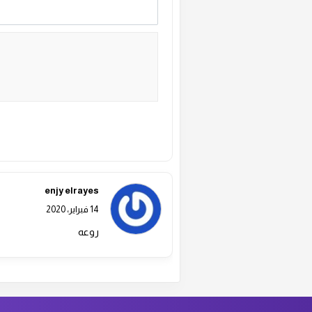
ال
ال
ال
ال
Alternative:
ال
enjy elrayes
14 فبراير، 2020
ال
روعه
ال
ال