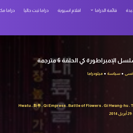
يدة
قائمة الدراما
افلام اسيوية
دراما تبث حاليا
دراما مك
نسى
سياسة
ميلودراما
Hwatu ، 화투 ، Qi Empress ، Battle of Flowers ، Gi Hwang-hu ،