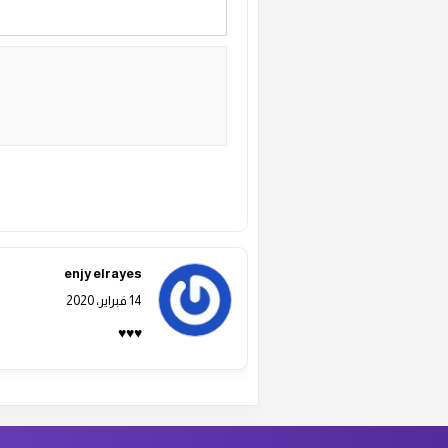
ال
ال
ال
ال
Alternative:
ال
enjy elrayes
14 فبراير، 2020
ال
♥♥♥
ال
ال