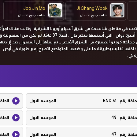
Joo Jin Mo
Ji Chang Wook
شاهد جميع الأعمال
شاهد جميع الأعمال
امتدت في مناطق شاسعة في شرق آسيا وأوروبا الشرقية. وكانت هناك امرأة
احتلت سلطة هائلة في عهد أسرة يوان ، التي أسسها جنكيز خان ، لمدة 37 عامًا. لم تكن من 
 مملكة كوريو الصغيرة في الشرق الأقصى. تم نقلها إلى المنغول ضد إرادتها
 لكنها
تغلبت
بطريقة ما
على وضعها المتواضع لتصبح إمبراطورة في أرض
 كي.
حلقة رقم :
51 END
الموسم الاول
الحلق
حلقة رقم :
49
الموسم الاول
الحلق
حلقة رقم :
47
الموسم الاول
الحلق