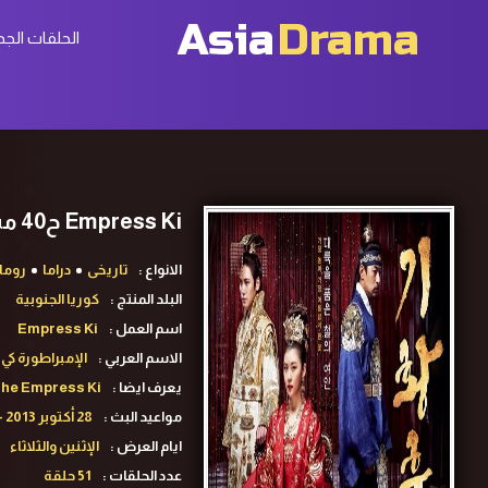
Asia
Drama
الحلقات الجد
Empress Ki ح40 مسلسل الإمبراطورة كي الحلقة 40 مترجمة
الانواع :
تاريخى
دراما
روما
البلد المنتج :
كوريا الجنوبية
اسم العمل :
Empress Ki
الاسم العربي :
الإمبراطورة كي
يعرف ايضا :
 The Empress Ki
مواعيد البث :
28 أكتوبر 2013 - 29 أبريل 2014
ايام العرض :
الإثنين والثلاثاء
عدد الحلقات :
51 حلقة