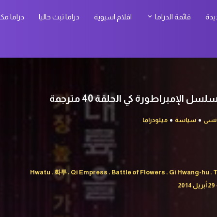
يدة
قائمة الدراما
افلام اسيوية
دراما تبث حاليا
دراما مك
نسى
سياسة
ميلودراما
Hwatu ، 화투 ، Qi Empress ، Battle of Flowers ، Gi Hwang-hu ،