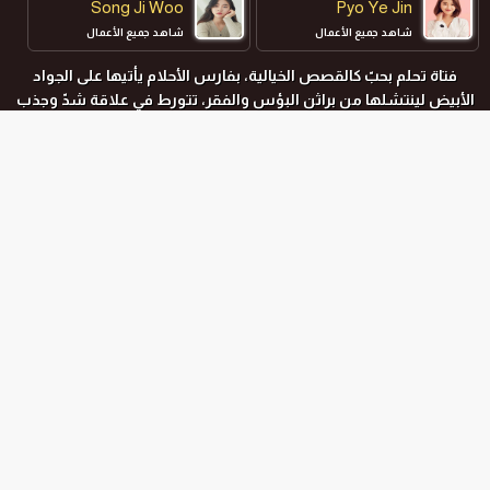
Song Ji Woo
Pyo Ye Jin
شاهد جميع الأعمال
شاهد جميع الأعمال
فتاة تحلم بحبّ كالقصص الخيالية، بفارس الأحلام يأتيها على الجواد
الأبيض لينتشلها من براثن البؤس والفقر، تتورط في علاقة شدّ وجذب
مع مُديرها الثري الذي لا يؤمن بالحب.
المواسم و الحلقات
جميع المواسم
الموسم الأول
الحلقة رقم :
10 END
الموسم الأول