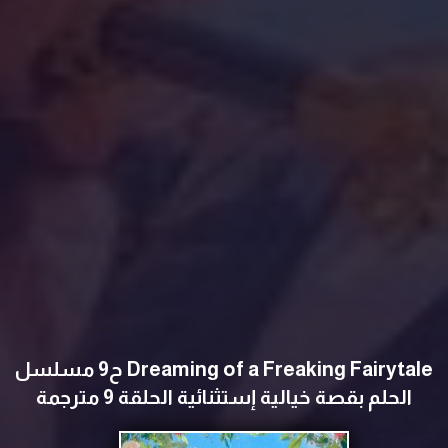
Dreaming of a Freaking Fairytale ح9 مسلسل
الحلم بقصة خيالية إستثنائية الحلقة 9 مترجمة