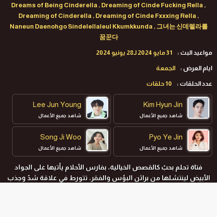
Dreams of Being Cinderella , Dreaming of Cinde Fucking Rella ,
Dreaming of Cinderella , Dreaming of Cinde Fxxxing Rella ,
Naneun Daenohgo Sindelellaleul Kkumkkunda , 그녀는 신데렐라를
꿈꾼다
مواعيد البث :
31 مايو 2024 لـ28 يونيو 2024
ايام العرض :
الجمعة
عدد الحلقات :
10 حلقات
Lee Jun Young
Kim Hyun Jin
شاهد جميع الأعمال
شاهد جميع الأعمال
Song Ji Woo
Pyo Ye Jin
شاهد جميع الأعمال
شاهد جميع الأعمال
فتاة تحلم بحبّ كالقصص الخيالية، بفارس الأحلام يأتيها على الجواد
الأبيض لينتشلها من براثن البؤس والفقر، تتورط في علاقة شدّ وجذب
مع مُديرها الثري الذي لا يؤمن بالحب.