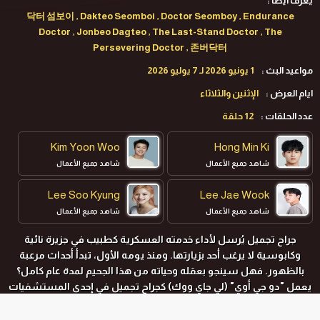
يعرف ايضا :
닥터 섬보이 , Dakteo Seomboi , Doctor Seomboy , Endurance
Doctor , Jonbeo Dagteo , The Last-Stand Doctor , The
Persevering Doctor , 존버닥터
مواعيد البث :
1 يونيو 2026 لـ 7 يوليو 2026
ايام العرض :
الإثنين والثلاثاء
عدد الحلقات :
12 حلقة
Kim Yoon Woo
Hong Min Ki
شاهد جميع الأعمال
شاهد جميع الأعمال
Lee Soo Kyung
Lee Jae Wook
شاهد جميع الأعمال
شاهد جميع الأعمال
جراح تجميل يُرسل لأداء خدمته العسكرية كطبيب في جزيرة نائية
Shin Ye Eun
وكابوسية لا يرغب أحد بزيارتها. ومنذ يومه الأول، تبدأ أحداث مرعبة
شاهد جميع الأعمال
بالظهور. فهل سينجو بعقله وحياته من هذا الجحيم لمدة عام كامل؟
يعمل
"دو جي أوي" (
لي جاي ووك
)
كجراح تجميل في إحدى المستشفيات
الجامعية. ومن أجل أداء خدمته العسكرية الإلزامية، يضطر للاستقالة
من عمله في المستشفى ليخدم كطبيب صحة عامة. كان هدفه الأكبر هو