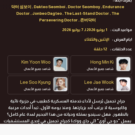
يعرف ايضا :
닥터 섬보이 , Dakteo Seomboi , Doctor Seomboy , Endurance
Doctor , Jonbeo Dagteo , The Last-Stand Doctor , The
Persevering Doctor , 존버닥터
مواعيد البث :
1 يونيو 2026 لـ 7 يوليو 2026
ايام العرض :
الإثنين والثلاثاء
عدد الحلقات :
12 حلقة
Kim Yoon Woo
Hong Min Ki
شاهد جميع الأعمال
شاهد جميع الأعمال
Lee Soo Kyung
Lee Jae Wook
شاهد جميع الأعمال
شاهد جميع الأعمال
جراح تجميل يُرسل لأداء خدمته العسكرية كطبيب في جزيرة نائية
Shin Ye Eun
وكابوسية لا يرغب أحد بزيارتها. ومنذ يومه الأول، تبدأ أحداث مرعبة
شاهد جميع الأعمال
بالظهور. فهل سينجو بعقله وحياته من هذا الجحيم لمدة عام كامل؟
يعمل
"دو جي أوي" (
لي جاي ووك
)
كجراح تجميل في إحدى المستشفيات
الجامعية. ومن أجل أداء خدمته العسكرية الإلزامية، يضطر للاستقالة
من عمله في المستشفى ليخدم كطبيب صحة عامة. كان هدفه الأكبر هو