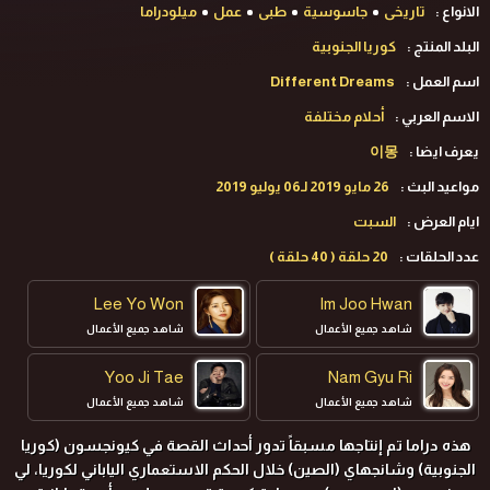
الانواع :
تاريخى
جاسوسية
طبى
عمل
ميلودراما
البلد المنتج :
كوريا الجنوبية
اسم العمل :
Different Dreams
الاسم العربي :
أحلام مختلفة
يعرف ايضا :
이몽
مواعيد البث :
26 مايو 2019 لـ06 يوليو 2019
ايام العرض :
السبت
عدد الحلقات :
20 حلقة ( 40 حلقة )
Lee Yo Won
Im Joo Hwan
شاهد جميع الأعمال
شاهد جميع الأعمال
Yoo Ji Tae
Nam Gyu Ri
شاهد جميع الأعمال
شاهد جميع الأعمال
هذه دراما تم إنتاجها مسبقاً تدور أحداث القصة في كيونجسون (كوريا
الجنوبية) وشانجهاي (الصين) خلال الحكم الاستعماري الياباني لكوريا، لي