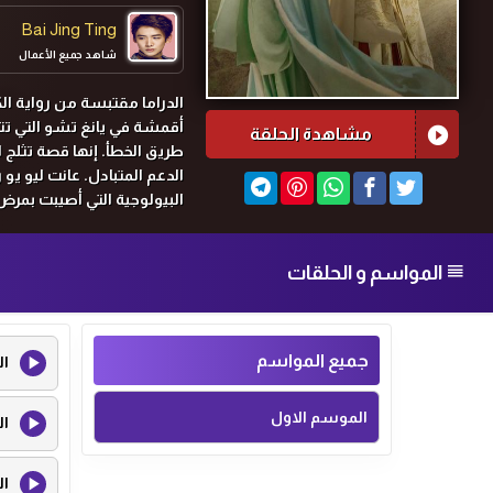
Bai Jing Ting
شاهد جميع الأعمال
الدراما مقتبسة من رواية ال
أقمشة في يانغ تشو التي تت
مشاهدة الحلقة
طريق الخطأ. إنها قصة تثلج
الدعم المتبادل. عانت ليو يو
البيولوجية التي أصيبت بمرض
الحذر، ولمدة خمسة عشر عاما
الفتى الشهير في يانغ تشو غ
المواسم و الحلقات
وظن أنها تريد الزواج منه من
به في النهاية، لذلك اتبعت 
الذاتية. وبعد عملها الجاد، 
هذه الفترة، غيرت وجهة نظر
جميع المواسم
ال
من بعضهما البعض. ومع ذلك
تشانغ شاو جانغ) شريرًا ومن
الموسم الاول
جيو سي ، الذي كان يعيش حي
ال
الفوضى والسماح للناس بال
المنزلية، وعمل مع الأشخاص 
ال
رو ببناء قاعات خيرية داخلي