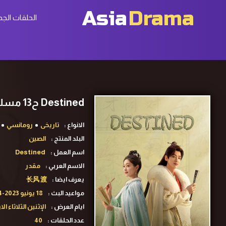
Asia
Drama
الحلقات الجد
Destined ح13 مسلسل مقدر الحلقة 13 مترجمة
الانواع :
تاريخى
رومانسي
البلد المنتج :
الصين
اسم العمل :
Destined
الاسم العربي :
مقدر
يعرف ايضا :
长风 渡
مواعيد البث :
18 يونيو 2023-14 يوليو 2023
ايام العرض :
الإثنين الثلاثاء 
عدد الحلقات :
40