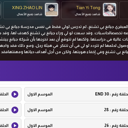
XING ZHAO LIN
Tian Yi Tong
شاهد جميع الأعمال
شاهد جميع الأعمال
العبقري جيانغ يي تشنغ، لم تدرس لولي فقط في نفس مدرسة جيانغ يي تش
تخصصالحاسبات. وقد سعت لو لي وراء جيانغ يي تشنغ كهدف لها، وقد ج
عالية في دراستها، ولكنها لم تتوقع أن بعد تخرجها بأن شركة جيانغ ييتشن
صول لحلمها لم تتردد لو لي في أن تتنكر في هيئة رجل، ومع ذلك فقد واج
انغ يي تشنغ وفي إخفاء هويتها، ولكن من أجل أهداف حياتها ومهنتهافقد 
 وتوصلت أخيرًا إلى اتفاقية زواج مدتها عام واحد مع جيانغ يي تشنغ، وأثنا
غ يي تشنغ يقع في حب لو لي تدريجيًا.
حلقة رقم :
30 END
الموسم الاول
الحلق
حلقة رقم :
28
الموسم الاول
الحلق
حلقة رقم :
26
الموسم الاول
الحلق