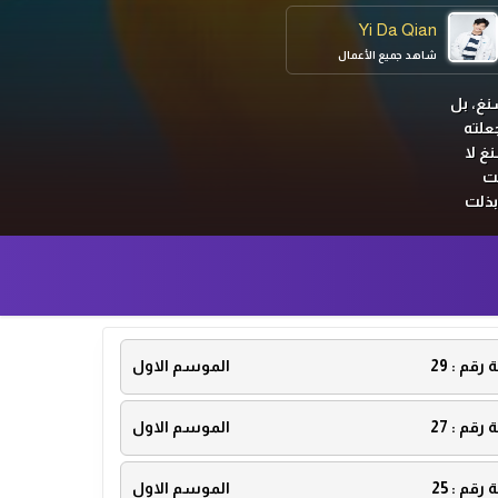
Yi Da Qian
شاهد جميع الأعمال
نغ، بل
علته
غ لا
هت
بذلت
ء
ة رقم :
29
الموسم الاول
ة رقم :
27
الموسم الاول
ة رقم :
25
الموسم الاول