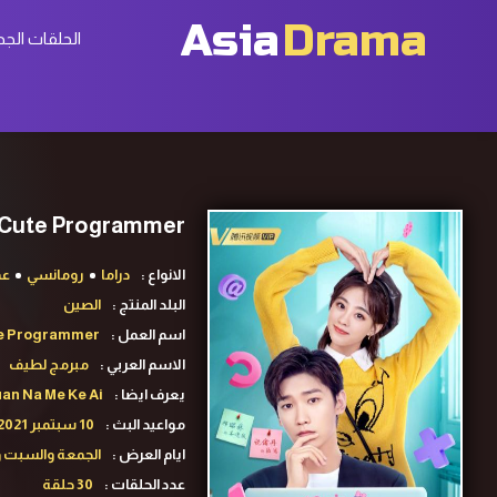
Asia
Drama
الحلقات الجد
Cute Programmer ح12 مسلسل مبرمج لطيف الحلقة 12 مترجمة
الانواع :
دراما
رومانسي
عم
البلد المنتج :
الصين
اسم العمل :
e Programmer
الاسم العربي :
مبرمج لطيف
يعرف ايضا :
n Na Me Ke Ai
مواعيد البث :
10 سبتمبر 2021
ايام العرض :
الجمعة والسبت و
عدد الحلقات :
30 حلقة