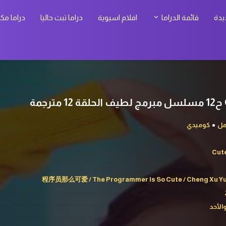
يدة
قائمة الدراما
افلام اسيوية
دراما تبث حاليا
دراما مك
ل
كوميدي
Cut
程序员那么可爱 / The Programmer Is So Cute / Cheng Xu Yua
الأحد