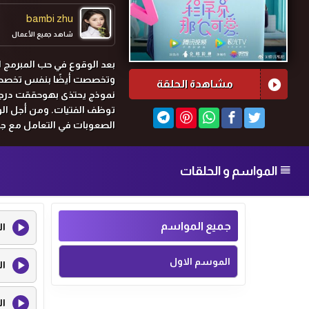
bambi zhu
شاهد جميع الأعمال
بعد الوقوع في حب المبرمج 
وتخصصت أيضًا بنفس تخصصه 
مشاهدة الحلقة
نموذج يحتذى بهوحققت درجات 
توظف الفتيات. ومن أجل الو
الصعوبات في التعامل مع جي
قصارى جهدها، واغتنمت الفرصة
عيشهم اللطيف سويًابدأ جيان
المواسم و الحلقات
جميع المواسم
ال
الموسم الاول
ال
ال