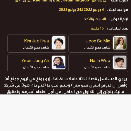
يعرف ايضا :
클리닝 업 , Keullining Eob , Keulliningeob , 클리닝업
مواعيد البث :
4 يونيو 2022 لـ24 يوليو 2022
ايام العرض :
السبت والأحد
عدد الحلقات :
16 حلقة
Kim Jae Hwa
Jeon So Min
شاهد جميع الأعمال
شاهد جميع الأعمال
Yeom Jung Ah
Na In Woo
شاهد جميع الأعمال
شاهد جميع الأعمال
يروي المسلسل قصة ثلاثة عاملات نظافة: إيو يونغ مي (يوم جونغ آه)
وأهن ان كيونغ (جيون سو مين) ومينغ سو جا (كيم جاي هوا) في شركة
مالية. يلجئن إلى التداول من الداخل. من أجل إطعام أسرهم وتحقيق
أحلامهن، بعد سماع معلومات عن طريق الخطأ من أحد الموظفين.
المواسم و الحلقات