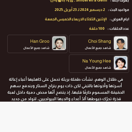
يعرف ايضا :
신데렐라 게임 , Sinderelra Geim
مواعيد البث :
2 ديسمبر 2024 لـ 23 أبريل 2025
ايام العرض :
الإثنين الثلاثاء الاربعاء الخميس الجمعة
عدد الحلقات :
100 حلقة
Han Groo
Choi Shang
شاهد جميع الأعمال
شاهد جميع الأعمال
Na Young Hee
شاهد جميع الأعمال
في ظلال الوهم، نشأت طفلة بريئة تحمل على كاهليها أعباء إعالة
أسرتها وأخوتها بالتبني لكن ذات يوم ينزاح الستار ويندفع سهم
الحقيقة المسموم خارقًا قلبها، إذ يتضح أنّها محض دمية داخل لعبة
قذرة تحرّك خيوطها ألدّ أعداء والديها البيولجيين، لتولد من جديد
كسندريلا الظلام التي تحركها نار الانتقام.
المواسم و الحلقات