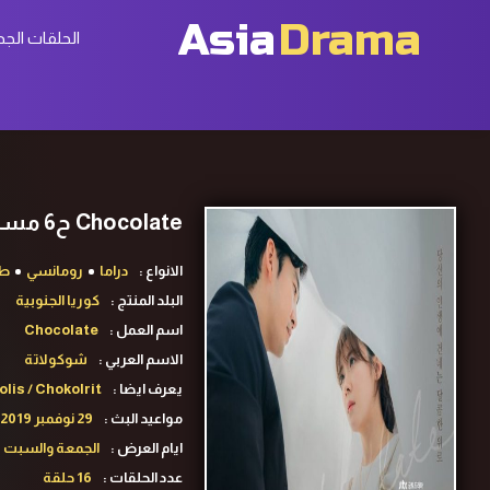
Asia
Drama
الحلقات الجد
Chocolate ح6 مسلسل شوكولاتة الحلقة 6 مترجمة
الانواع :
دراما
رومانسي
طب
البلد المنتج :
كوريا الجنوبية
اسم العمل :
Chocolate
الاسم العربي :
شوكولاتة
يعرف ايضا :
is / Chokolrit
مواعيد البث :
29 نوفمبر 2019 لـ18 يناير 2020
ايام العرض :
الجمعة والسبت
عدد الحلقات :
16 حلقة