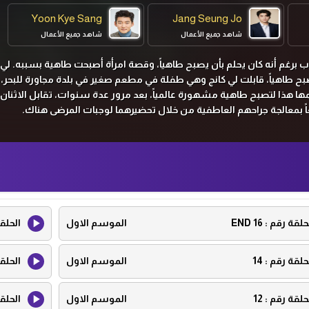
Yoon Kye Sang
Jang Seung Jo
شاهد جميع الأعمال
شاهد جميع الأعمال
ب برغم أنه كان يحلم بأن يصبح طاهياً، وقصة امرأة أصبحت طاهية بسببه. لي 
صبح طاهياً، قابلت لي كانج وهي طفلة في مطعم صغير في بلدة مجاورة للبحر،
ها هذا لتصبح طاهية مشهورة عالمياً، بعد مرور عدة سنوات، تقابل الاثنان 
ً بمعالجة جراحهم العاطفية من خلال تحضيرهما لوجبات المرضى هناك.
حلقة رقم :
16 END
الموسم الاول
الحلق
حلقة رقم :
14
الموسم الاول
الحلق
حلقة رقم :
12
الموسم الاول
الحلق