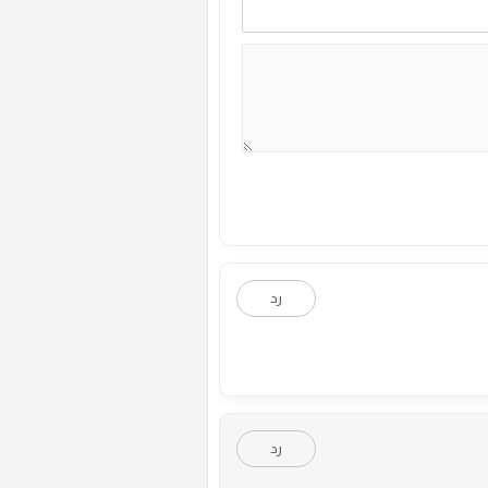
رد
رد