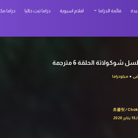
يدة
قائمة الدراما
افلام اسيوية
دراما تبث حاليا
دراما مك
ى
ميلودراما
초콜릿 / Chokol