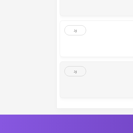
رد
رد