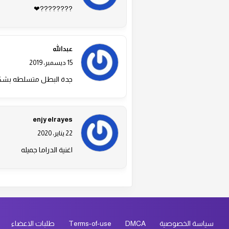
????????❤
عبدالله
15 ديسمبر، 2019
جدة البطل متسلطه بشكل
enjy elrayes
22 يناير، 2020
اغنية الدراما جميله
سياسة الخصوصية
DMCA
Terms-of-use
طلبات الاعضاء