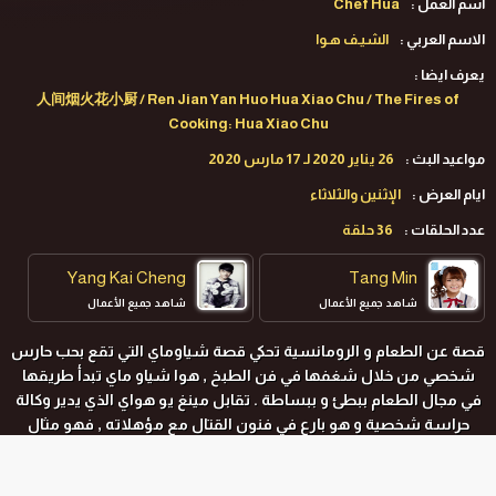
اسم العمل :
Chef Hua
الاسم العربي :
الشيـف هـوا
يعرف ايضا :
人间烟火花小厨 / Ren Jian Yan Huo Hua Xiao Chu / The Fires of
Cooking: Hua Xiao Chu
مواعيد البث :
26 يناير 2020 لـ 17 مارس 2020
ايام العرض :
الإثنين والثلاثاء
عدد الحلقات :
36 حلقة
Yang Kai Cheng
Tang Min
شاهد جميع الأعمال
شاهد جميع الأعمال
قصة عن الطعام و الرومانسية تحكي قصة شياوماي التي تقع بحب حارس
شخصي من خلال شغفها في فن الطبخ , هوا شياو ماي تبدأ طريقها
في مجال الطعام ببطئ و ببساطة . تقابل مينغ يو هواي الذي يدير وكالة
حراسة شخصية و هو بارع في فنون القتال مع مؤهلاته , فهو مثال
للرجل الحقيقي , حيث يلتقي الثنائي مع عدة شجارات لينتهي بهم الحال
واقعين بالحب
.