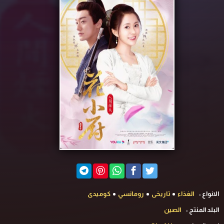
الانواع :
الغذاء
تاريخى
رومانسي
كوميدى
البلد المنتج :
الصين