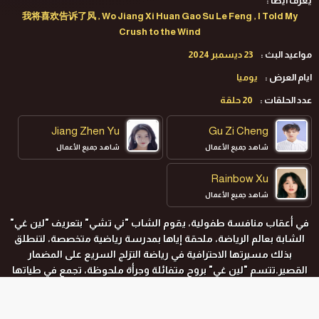
يعرف ايضا :
我将喜欢告诉了风 , Wo Jiang Xi Huan Gao Su Le Feng , I Told My
Crush to the Wind
مواعيد البث :
23 ديسمبر 2024
ايام العرض :
يوميا
عدد الحلقات :
20 حلقة
Jiang Zhen Yu
Gu Zi Cheng
شاهد جميع الأعمال
شاهد جميع الأعمال
Rainbow Xu
شاهد جميع الأعمال
في أعقاب منافسة طفولية، يقوم الشاب "ني تشي" بتعريف "لين غي"
الشابة بعالم الرياضة، ملحقة إياها بمدرسة رياضية متخصصة، لتنطلق
بذلك مسيرتها الاحترافية في رياضة التزلج السريع على المضمار
القصير.تتسم "لين غي" بروح متفائلة وجرأة ملحوظة، تجمع في طياتها
بين الخشونة واللطف. في المقابل، يتميز "ني تشي" بالرزانة والذكاء
الحاد، مع اعتناقه للمبادئ والقيم المثالية. ينشأ كلاهما تحت كنف المدرب
المحنك "فانغ شي تشونغ"، الذي يمثل لهما مقام الأب الروحي. ينجح