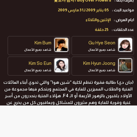
يعرف ايضا :
꽃보다 남자 / Boy Over Flowers
مواعيد البث :
05 ‏يناير‏ 2009 لـ31 مارس 2009
ايام العرض :
الإثنين والثلاثاء
عدد الحلقات :
25 حلقة
Kim Bum
Gu Hye Seon
شاهد جميع الأعمال
شاهد جميع الأعمال
Kim So Eun
Kim Hyun Joong
شاهد جميع الأعمال
شاهد جميع الأعمال
(جان دي) طالبة فقيرة تنظم لكلية “شين هوا” والتي تحوي أبناء العائلات
Lee Min Ho
الغنية والطلاب المميزين للغاية في المجتمع ويتحكم فيها مجموعة من
شاهد جميع الأعمال
الأولاد يلقبون بالزهور الأربعة أو الـ F4. هؤلاء الفتية ينحدرون من أسر
غنية وقوية للغاية وهم مثيرون للمشاكل ويعاقبون كل من يخرج عن
طاعتهم ويتحداهم. وفي يوم ما تأتي (جان دي) إلى كلية (شين هوا)
وتقابل هؤلاء الفتيان الأربعة وتقف في وجههم فتنال البطاقة الحمراء
منهم. والتي تعني الخروج عن طاعتهم وبالتالي وجوب إنزال العقاب عليها
من جميع طلاب الكلية. هكذا تأتي (جان دي) إلى كلية “شين هوا” وتلتقي
المواسم و الحلقات
بالفتيان الأربعة وتقع معهم في متاعب… ومن هناك تبدأ قصتها مع