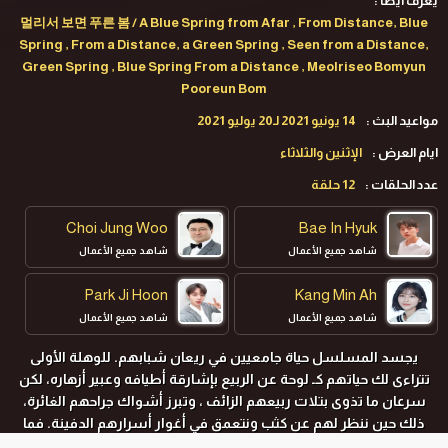
يعرف ايضا :
멀리서 보면 푸른 봄 / A Blue Spring from Afar , From Distance, Blue
Spring , From a Distance, a Green Spring , Seen from a Distance,
Green Spring , Blue Spring From a Distance , Meolriseo Bomyun
Pooreun Bom
مواعيد البث :
14 يونيو 2021 لـ20 يوليو 2021
ايام العرض :
الإثنين والثلاثاء
عدد الحلقات :
12 حلقة
Choi Jung Woo
Bae In Hyuk
شاهد جميع الأعمال
شاهد جميع الأعمال
Park Ji Hoon
Kang Min Ah
شاهد جميع الأعمال
شاهد جميع الأعمال
يجسد المسلسل حياة جامعيين في ريعان شبابهم. للوهلة الأولى
تتراءى لك حياتهم كـ لوحة عن الربيع بإشارقة أطيافه وعبير أزهاره، لكن
سرعان ما تذوى بتلات ربيعهم الزائف ، وتبرز أشواك جراحهم الغائرة،
ذلك حين ننظر لهم عن كثب ونتعمق في أغوار أسرارهم الدفينة. فما
الوجه الحقيقي لحياتهم حين تسقط الأقنعة؟