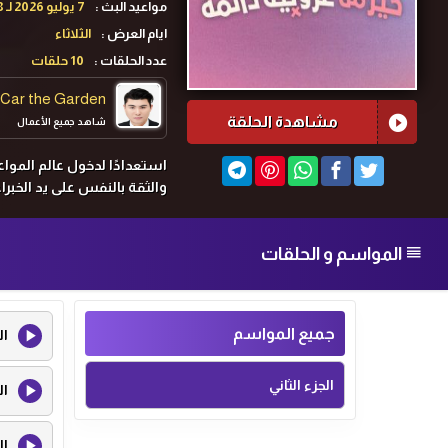
مواعيد البث :
7 يوليو 2026 لـ 28 يوليو 2026
ايام العرض :
الثلاثاء
عدد الحلقات :
10 حلقات
Car the Garden
مشاهدة الحلقة
شاهد جميع الأعمال
استعدادًا لدخول عالم الموا
والثقة بالنفس على يد الخب
المواسم و الحلقات
جميع المواسم
ال
الجزء الثاني
ال
ال