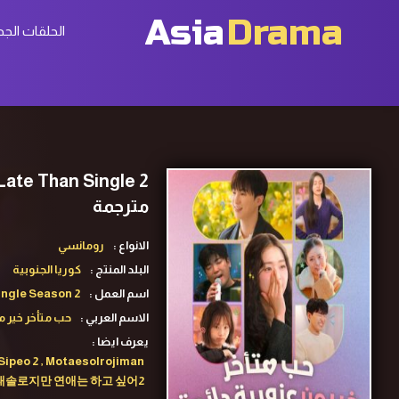
Asia
Drama
الحلقات الجد
مترجمة
الانواع :
رومانسي
البلد المنتج :
كوريا الجنوبية
اسم العمل :
ingle Season 2
الاسم العربي :
حب متأخر خير من
يعرف ايضا :
peo 2 , Motaesolrojiman
2 , 모태솔로지만 연애는 하고 싶어2