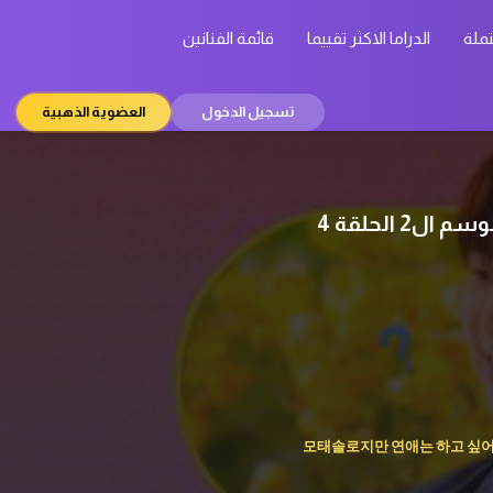
تملة
الدراما الاكثر تقييما
قائمة الفنانين
تسجيل الدخول
العضوية الذهبية
Better Late Than Single 2 ح4 برنامج حب متأخر خير من عزوبية دائمة الموسم ال2 الحلقة 4
모태솔로지만 연애는 하고 싶어 시즌2 , 