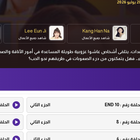
Lee Eun Ji
Kang Han Na
شاهد جميع الأعمال
شاهد جميع الأعمال
عدات، يتلقى أشخاص عاشوا عزوبية طويلة المساعدة في أمور الأناقة والصح
راء… فهل يتمكنون من درء الصعوبات في طريقهم نحو الحب؟
حلقة رقم :
10 END
الجزء الثاني
الحلق
حلقة رقم :
8
الجزء الثاني
الحلق
حلقة رقم :
6
الجزء الثاني
الحلق