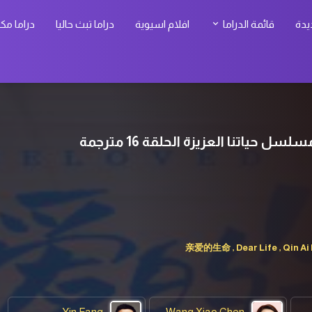
يدة
قائمة الدراما
افلام اسيوية
دراما تبث حاليا
دراما مك
亲爱的生命 , Dear Life , Qin Ai
Yin Fang
Wang Xiao Chen