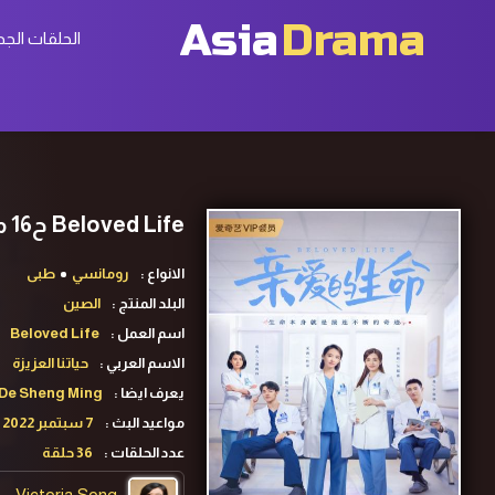
Asia
Drama
الحلقات الجد
Beloved Life ح16 مسلسل حياتنا العزيزة الحلقة 16 مترجمة
الانواع :
رومانسي
طبى
البلد المنتج :
الصين
اسم العمل :
Beloved Life
الاسم العربي :
حياتنا العزيزة
يعرف ايضا :
 De Sheng Ming
مواعيد البث :
7 سبتمبر 2022
عدد الحلقات :
36 حلقة
Victoria Song