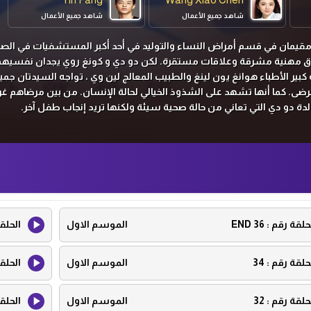
شاهد جميع الأعمال
شاهد جميع الأعمال
مقيمان في قسم أمراض النساء والتوليد في أحد أكبر المستشفيات في الصي
اق مهنية مشرقة وعلاقات مستقرة.
لكن دو دي و كونغ روي يجدان نفسيهم
كبير الأطباء هوانغ يون لينغ والطبيب المعالج لين وي ، تواجه السيدتان جميع
رضى.
كما أنها تشهد على الشذوذ الخيالي لحالة الإنسان.
من بين مرضاهم غرب
لدة دو دي التي تعاني من حالة صحية سيئة ولكنها تريد إنجاب طفل آخر.
حلقة رقم :
36 END
الموسم الاول
الحلق
حلقة رقم :
34
الموسم الاول
الحلق
حلقة رقم :
32
الموسم الاول
الحلق