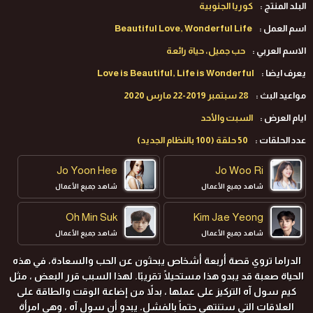
البلد المنتج :
كوريا الجنوبية
اسم العمل :
Beautiful Love, Wonderful Life
الاسم العربي :
حب جميل، حياة رائعة
يعرف ايضا :
Love is Beautiful, Life is Wonderful
مواعيد البث :
28 سبتمبر 2019-22 مارس 2020
ايام العرض :
السبت والأحد
عدد الحلقات :
50 حلقة (100 بالنظام الجديد)
Jo Yoon Hee
Jo Woo Ri
شاهد جميع الأعمال
شاهد جميع الأعمال
Oh Min Suk
Kim Jae Yeong
شاهد جميع الأعمال
شاهد جميع الأعمال
الدراما تروي قصة أربعة أشخاص يبحثون عن الحب والسعادة، في هذه
Yoon Park
Seol In Ah
الحياة صعبة قد يبدو هذا مستحيلًا تقريبًا. لهذا السبب قرر البعض ، مثل
شاهد جميع الأعمال
شاهد جميع الأعمال
كيم سول آه التركيز على عملها ، بدلاً من إضاعة الوقت والطاقة على
العلاقات التي ستنتهي حتماً بالفشل. يبدو أن سول آه ، وهي امرأة