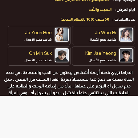
ايام العرض :
السبت والأحد
عدد الحلقات :
50 حلقة (100 بالنظام الجديد)
Jo Yoon Hee
Jo Woo Ri
شاهد جميع الأعمال
شاهد جميع الأعمال
Oh Min Suk
Kim Jae Yeong
شاهد جميع الأعمال
شاهد جميع الأعمال
الدراما تروي قصة أربعة أشخاص يبحثون عن الحب والسعادة، في هذه
Yoon Park
Seol In Ah
الحياة صعبة قد يبدو هذا مستحيلًا تقريبًا. لهذا السبب قرر البعض ، مثل
شاهد جميع الأعمال
شاهد جميع الأعمال
كيم سول آه التركيز على عملها ، بدلاً من إضاعة الوقت والطاقة على
العلاقات التي ستنتهي حتماً بالفشل. يبدو أن سول آه ، وهي امرأة
ناجحة في عملها ، لديها كل شيء تحلم به اي امرأة اخرى ، ولكن في
داخلها ، لا تزال تتوق إلى شيء واحد يجعلها حقا سعيدة ..
المواسم و الحلقات