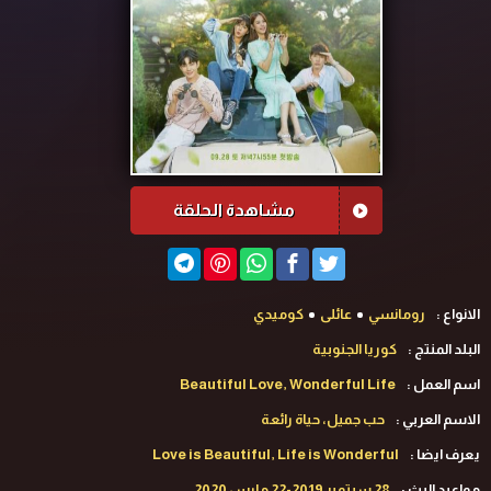
مشاهدة الحلقة
الانواع :
رومانسي
عائلى
كوميدي
البلد المنتج :
كوريا الجنوبية
اسم العمل :
Beautiful Love, Wonderful Life
الاسم العربي :
حب جميل، حياة رائعة
يعرف ايضا :
Love is Beautiful, Life is Wonderful
مواعيد البث :
28 سبتمبر 2019-22 مارس 2020