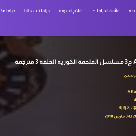
يدة
قائمة الدراما
افلام اسيوية
دراما تبث حاليا
دراما مك
مة
وميدي
A K
ة
화유기 / 花