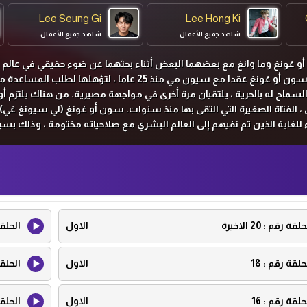
Lee Seung Gi
Lee Hong Ki
شاهد جميع الأعمال
شاهد جميع الأعمال
صارع سون أو غونغ وما وانغ مع بعضهما البعض أثناء بحثهما عن ضوء حقيقي في عال
يزدهر فيه الشر. بعد أن أبرم سون أو غونغ عقدا مع سيون مي منذ 25 عاما ، لتؤهلها لطلب الم
لسماح له بالحرية ، يلتقيان مرة أخرى في مواجهة مصيرية. من هناك يلتزم أ
، الفتاة الصغيرة التي التقى بها منذ سنوات. سون أو غونغ (لي سيونغ غي) 
ء للغاية الذين تم نفيهم إلى العالم البشري مع صلاحياته مختومة ، وذلك بس
 جين سيون مي هي حب حياته. وو هي تشول (تشا سيونغ وون) الملك ثور ا
فر الترفيه. رجل أعمال لطيف و الكاريزمية، وقال انه هو موضع حسد الآخري
سيء مع سون أوه-غونغ في الماضي، ويسعى الآن للحصول على فرصة ليكون 
تغيير مصير المرأة التي يحب.
حلقة رقم :
20 الاخيرة
الاول
الحلق
حلقة رقم :
18
الاول
الحلق
حلقة رقم :
16
الاول
الحلق