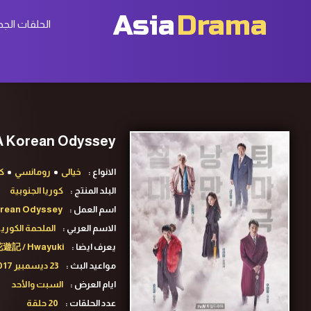
Asia
Drama
الحلقات الجد
A Korean Odyssey ح3 مسلسل الملحمة الكورية الحلقة 3 مترج
الانواع :
خيالى
رومانسي
ك
البلد المنتج :
كوريا الجنوبية
اسم العمل :
orean Odyssey
الاسم العربي :
الملحمة الكوري
يعرف ايضا :
遊記 / Hwayuki
مواعيد البث :
23 ديسمبير 2017 لـ04 مارس 2018
ايام العرض :
السبت والأحد
عدد الحلقات :
20 حلقة