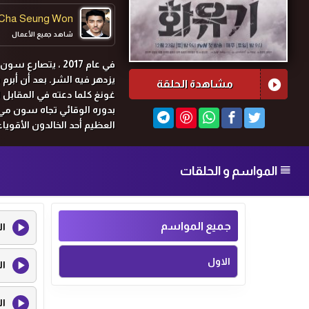
Cha Seung Won
شاهد جميع الأعمال
في عام 2017 ، يت
مشاهدة الحلقة
غونغ كلما دعته في المقابل ا
بدوره الوقائي تجاه سون مي 
العظيم أحد الخالدون الأقويا
طبيعته المؤذية والفخرية.
الرئيس التنفيذي لشركة لوسي
المواسم و الحلقات
بسبب شعبيته. لديه تاريخ 
من خلال «جمع» نقاط من أجل 
جميع المواسم
ال
الاول
ال
ال