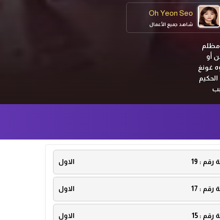
Oh Yeon Seo
شاهد جميع الأعمال
م مظلم
ساعدة من أو
وه غونغ
الحكيم
بب
لشيطان
ن
الإله
ة رقم :
19
الاول
ة رقم :
17
الاول
ة رقم :
15
الاول