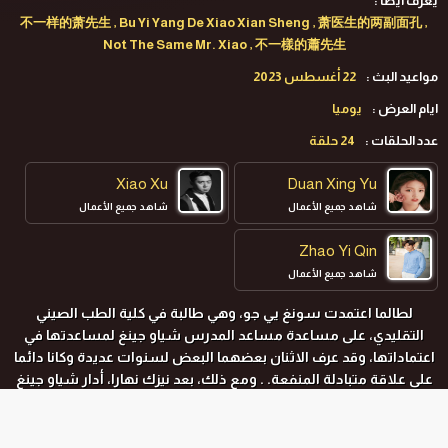
يعرف ايضا :
不一样的萧先生 , Bu Yi Yang De Xiao Xian Sheng , 萧医生的两副面孔 ,
Not The Same Mr. Xiao , 不一樣的蕭先生
مواعيد البث :
22 أغسطس 2023
ايام العرض :
يوميا
عدد الحلقات :
24 حلقة
Xiao Xu
Duan Xing Yu
شاهد جميع الأعمال
شاهد جميع الأعمال
Zhao Yi Qin
شاهد جميع الأعمال
لطالما اعتمدت سونغ يي جو، وهي طالبة في كلية الطب الصيني
التقليدي، على مساعدة مساعد المدرس شياو جينغ لمساعدتها في
اعتماداتها، وقد عرف الاثنان بعضهما البعض لسنوات عديدة وكانا دائما
على علاقة متبادلة المنفعة. . ومع ذلك، بعد نيزك نهارا، أدار شياو جينغ
ظهره إلى الماء بشكل متكرر، مما جعل فتاة التجديف سونغ يي جو في
حيرة وأطلقت ناقوس الخطر. في الواقع، فإن شياو بالفعل شخص من
الزمان والمكان المستقبليين. للحصول على عشب ثمين، تسلل إلى