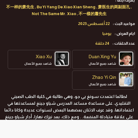
يعرف ايضا :
不一样的萧先生 , Bu Yi Yang De Xiao Xian Sheng , 萧医生的两副面孔 ,
Not The Same Mr. Xiao , 不一樣的蕭先生
مواعيد البث :
22 أغسطس 2023
ايام العرض :
يوميا
عدد الحلقات :
24 حلقة
Xiao Xu
Duan Xing Yu
شاهد جميع الأعمال
شاهد جميع الأعمال
Zhao Yi Qin
شاهد جميع الأعمال
لطالما اعتمدت سونغ يي جو، وهي طالبة في كلية الطب الصيني
التقليدي، على مساعدة مساعد المدرس شياو جينغ لمساعدتها في
اعتماداتها، وقد عرف الاثنان بعضهما البعض لسنوات عديدة وكانا دائما
على علاقة متبادلة المنفعة. . ومع ذلك، بعد نيزك نهارا، أدار شياو جينغ
ظهره إلى الماء بشكل متكرر، مما جعل فتاة التجديف سونغ يي جو في
حيرة وأطلقت ناقوس الخطر. في الواقع، فإن شياو بالفعل شخص من
الزمان والمكان المستقبليين. للحصول على عشب ثمين، تسلل إلى