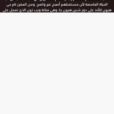
الحياة الغامضة لأن مستقبلهم أصبح غير واضح. ومن المقرر نام جي
هيون لتأخذ على دور شين هيون جا، وهى فنانة ويب تون الذي تعمل على
ويب تون الشهير "
القاتل الخفي
" على مدار السنوات الثلاث الماضية.
رغم أنها اكتسبت ثروة وشعبية كبي
رة ، إلا أنها كانت تعمل دائمًا بجد على
المسلسل ولم يكن لديها وقت للاستمتاع بالحياة. إنها حساسة جدآ لا
يمكنها التوقف عن التفكير في تعليق سيء واحد حتى لو كانت قد تلقت
المواسم و الحلقات
ألف منها جيدًا ، وهي مدمنه عمل مدهشة ترفض التخلي عن لقبها
كمؤلفة لأفضل عمل تمت مراجعته. ومع ذلك ، فهي تعاني من حادث
مفاجئ تسبب في سقوط حياتها ، وهو في تلك اللحظة عندما تتلقى
عرضًا لإعادة ضبط حياتها.
جميع المواسم
الموسم الاول
الحلقة رقم :
12 END
الموسم الاول
الحلقة رقم :
11
الموسم الاول