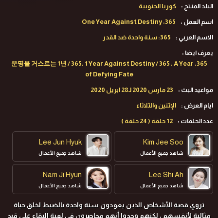
البلد المنتج :
كوريا الجنوبية
اسم العمل :
365: One Year Against Destiny
الاسم العربي :
365: سنة واحدة ضد القدر
يعرف ايضا :
365: 운명을 거스르는 1년 / 365: 1 Year Against Destiny / 365 : A Year
of Defying Fate
مواعيد البث :
23 مارس 2020 لـ28 ابريل 2020
ايام العرض :
الإثنين والثلاثاء
عدد الحلقات :
12 حلقة ( 24 حلقة )
Lee Jun Hyuk
Kim Jee Soo
شاهد جميع الأعمال
شاهد جميع الأعمال
Nam Ji Hyun
Lee Shi Ah
شاهد جميع الأعمال
شاهد جميع الأعمال
تروي قصة الأشخاص الذين يعودون سنة واحدة بالضبط لخلق حياة
مثالية لأنفسهم ، لكنهم وجدوا أنهم محاصرون في لعبة البقاء على قيد