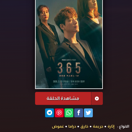
مشاهدة الحلقة
الانواع :
إثارة
جريمة
خارق
دراما
غموض