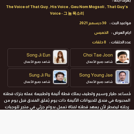
يعرف ايضا :
The Voice of That Guy , His Voice , Geu Nom Mogsoli , That Guy's
Voice - 그 놈 목소리
مواعيد البث :
30 ديسمبر 2021
ايام العرض :
الخميس
عدد الحلقات :
8 حلقات
Song Ji Eun
Choi Tae Joon
شاهد جميع الأعمال
شاهد جميع الأعمال
Sung Ji Ru
Song Young Jae
شاهد جميع الأعمال
شاهد جميع الأعمال
مُساعد طيار وسيم ولطيف يملك قطة أليفة ولطبيعة عمله يترك قطته
المحبوبة في فندق للحيوانات الأليفة ‫ذات يوم يُغلق الفندق قبل يوم من
رحلته ليضطر لأن يعهد قطته لفتاة تعمل بدوام جزئي في متجر للوجبات
السريعة لكنها تتعرض لحادثة تكتسب على إثرها قوة خارقة تُغيّر حياتها.