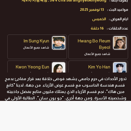
يعرف ايضا :
제4차 사랑혁명 , Je 4 Cha Saranghyeokmyeong
مواعيد البث :
13 نوفمبر 2025
ايام العرض :
الخميس
عدد الحلقات :
16 حلقة
Im Sung Kyun
Hwang Bo Reum
Byeol
شاهد جميع الأعمال
شاهد جميع الأعمال
Kwon Yeong Eun
Kim Yo Han
شاهد جميع الأعمال
شاهد جميع الأعمال
تدور الأحداث في حرم جامعي يشهد فوضى خلاقة بعد قرار مفاجئ بدمج
قسم هندسة الحاسوب مع قسم عرض الأزياء. من جهة، لدينا "كانغ
مين هاك"، نجم قسم الأزياء الذي يمتلك مليون متابع بفضل جاذبيته
وشخصيته الآسرة. ومن جهة أخرى، "جو يون سان"، الطالبة الأولى في
قسم الحاسوب، التي تعيش في عالم الأكواد والمنطق، وتتجنب
العلاقات الاجتماعية، حيث يمكن لخطأ واحد أن يشل حركتها تمامًا. عندما
يتقاطع طريقهما بشكل غير متوقع، يجد هذان العالمان المختلفان
نفسيهما في مواجهة مستمرة، مما يثير شرارة علاقة لم تكن في
المواسم و الحلقات
الحسبان ستغير حياتهما إلى الأبد.