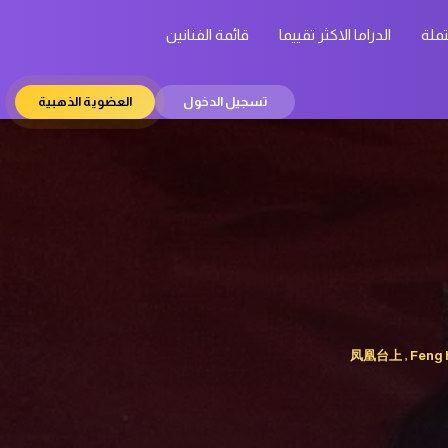
تملة
الدراما الاكثر تقييما
قائمة الفنانين
تسجيل الدخول
العضوية الذهبية
凤凰台上 , Feng Hu