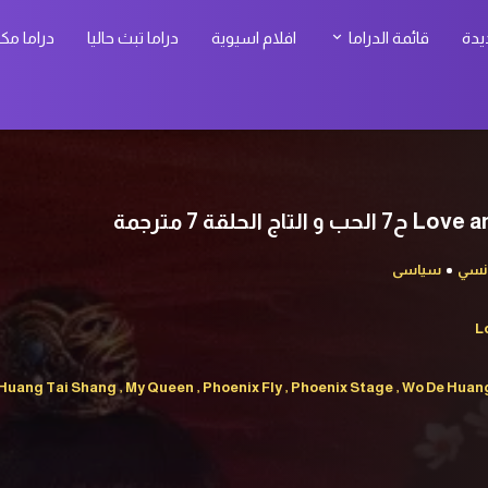
يدة
قائمة الدراما
افلام اسيوية
دراما تبث حاليا
دراما مك
نسي
سياسى
L
ang Tai Shang , My Queen , Phoenix Fly , Phoenix Stage , Wo De Hu