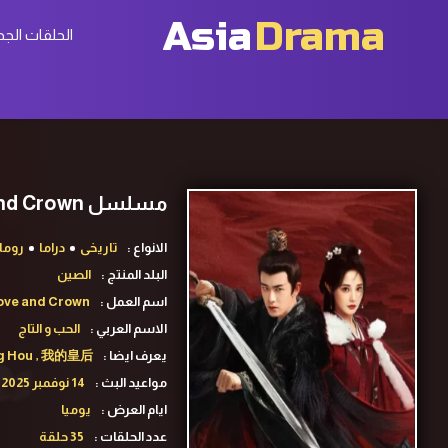
Asia
Drama
الحلقات الجد
مسلسل Love and Crown ح7 الحب و التاج الحلقة 7 مترجمة
الانواع :
تاريخى
دراما
روما
البلد المنتج :
الصين
اسم العمل :
ove and Crown
الاسم العربي :
الحب و التاج
يعرف ايضا :
ang Hou , 我的皇后
مواعيد البث :
14 نوفمبر 2025
ايام العرض :
يوميا
عدد الحلقات :
35 حلقة