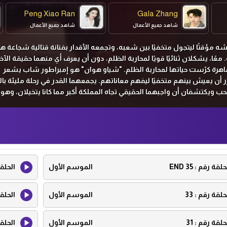
Peng Xiao Ran
Gala Zhang
شاهد جميع الأعمال
شاهد جميع الأعمال
Wa
 مؤقتًا ليتجول متخفيًا بين شعبه، وتجمعه الأقدار بفنانة قتالية شجاعة ه
عًا، يشكلان ثنائيًا قويًا لمحاربة الظلم، دون أن يعرف أي منهما حقيقة الآخر
ماهرة كرّست حياتها لمحاربة الظلم. "شياو هوان" هو إمبراطور شاب يشعر
أن يعيش بينهم متخفيًا ليفهم معاناتهم. يجمعهما القدر في رحلة مليئة بال
حب ويكتشفان أن واجبهما الحقيقي تجاه المملكة أكبر مما كانا يتخيلان، وهو
حلقة رقم :
35 END
الموسم الأول
الحلق
حلقة رقم :
33
الموسم الأول
الحلق
حلقة رقم :
31
الموسم الأول
الحلق