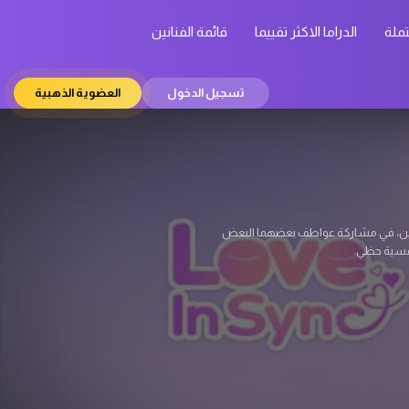
تملة
الدراما الاكثر تقييما
قائمة الفنانين
تسجيل الدخول
العضوية الذهبية
 يكن يتوقعها. كيم دو هيون (سو جي