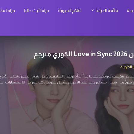
يدة
قائمة الدراما
افلام اسيوية
دراما تبث حاليا
دراما مك
 كيم الكوري مترجم
الجنوبية
عين بمهاراته القديمة في العمليات السرية للعثور عليها، ليجد نفسه في مواجهة أخطار لم
ليات خطيرة بين كوريا الشمالية والجنوبية. يعمل حالياً كموظف عادي في بنك.