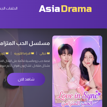
Asia
Drama
الحلقات الجد
Agent Kim Reactivated 2026 مسلسل عودة العميل
إثارة
الدراما الكورية
كوريا 
عندما تُختطَف ابنة شخص يبدو عاديًا، يست
سوب) عميل استخبارات سري سابق، نفّذ عم
شاهد الان