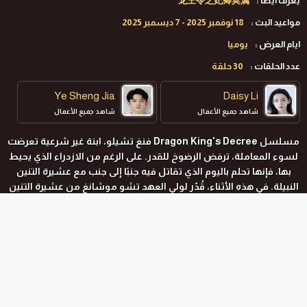
يعرف ايضا :
龙王令之妃卿莫属
مواعيد البث :
18 نوفمبر 2025 - 7 ديسمبر 2025
ايام العرض :
يوميا
عدد الحلقات :
30 حلقة
Ye Sheng Jia
Daisy Li
شاهد جميع الأعمال
شاهد جميع الأعمال
مسلسل Dragon King's Decree فنغ تشيلو، ابنة غير شرعية تعرضت
لسوء المعاملة، ترفض الرضوخ للقدر. على الرغم من الازدراء الذي يحيط
بها، فإنها تحلم باليوم الذي تقاتل فيه جنبًا إلى جنب مع عشيرة التنين
النبيلة. في هذه الأثناء، قُدّر لولي العهد تشو موشانغ من عشيرة التنين
أن يتزوج من العذراء المقدسة لتوحيد القوى ضد عرق الشياطين. لكنه
يرفض زواجًا قائمًا على الواجب، مؤمنًا بأن القوة الحقيقية لا يجب أن
تكون مقيدة بالتقاليد أو التحالفات السياسية.عندما تتقاطع طرق هاتين
الروحين المتحديتين، يأخذ القدر منعطفًا غير متوقع. معًا، يكسران
المواسم و الحلقات
الأعراف الاجتماعية، ويتغلبان على محن لا حصر لها، ويدعم كل منهما
الآخر، وفي النهاية يغيران مسار القدر.