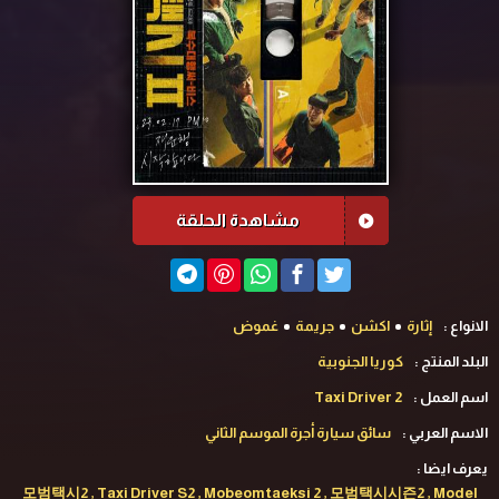
مشاهدة الحلقة
الانواع :
إثارة
اكشن
جريمة
غموض
البلد المنتج :
كوريا الجنوبية
اسم العمل :
Taxi Driver 2
الاسم العربي :
سائق سيارة أجرة الموسم الثاني
يعرف ايضا :
모범택시2 , Taxi Driver S2 , Mobeomtaeksi 2 , 모범택시시즌2 , Model