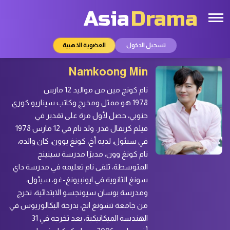
Asia
Drama
تسجيل الدخول
العضوية الذهبية
Namkoong Min
نام كونج مين من مواليد 12 مارس
1978 هو ممثل ومخرج وكاتب سيناريو كوري
جنوبي، حصل لأول مرة على تقدير في
فيلم كرنفال قذر. ولد نام في 12 مارس 1978
في سيئول، لديه أخ، كونغ يوون، كان والده،
نام كونغ وون، مديرًا مدرسة سينينج
المتوسطة، تلقى نام تعليمه في مدرسة داي
سونغ الثانوية في ايونبيونغ-غو، سيئول،
ومدرسة بوسان سيونجسو الابتدائية، تخرج
من جامعة تشونغ انج، بدرجة البكالوريوس في
الهندسة الميكانيكية، بعد تخرجه في 31