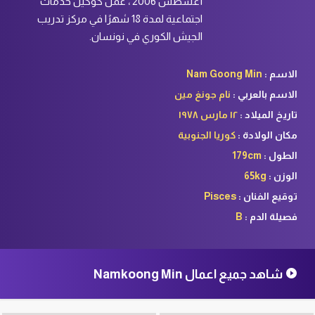
أغسطس 2006 ، عمل كوكيل خدمات
اجتماعية لمدة 18 شهرًا في مركز تدريب
الجيش الكوري في نونسان.
الاسم :
Nam Goong Min
الاسم بالعربي :
نام جونغ مين
تاريخ الميلاد :
١٢ مارس ١٩٧٨
مكان الولادة :
كوريا الجنوبية
الطول :
179cm
الوزن :
65kg
توقيع الفنان :
Pisces
فصيلة الدم :
B
شاهد جميع اعمال Namkoong Min