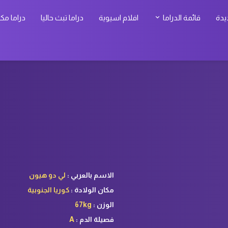
يدة
قائمة الدراما
افلام اسيوية
دراما تبث حاليا
دراما مك
الاسم بالعربي :
لي دو هيون
مكان الولادة :
كوريا الجنوبية
الوزن :
67kg
فصيلة الدم :
A