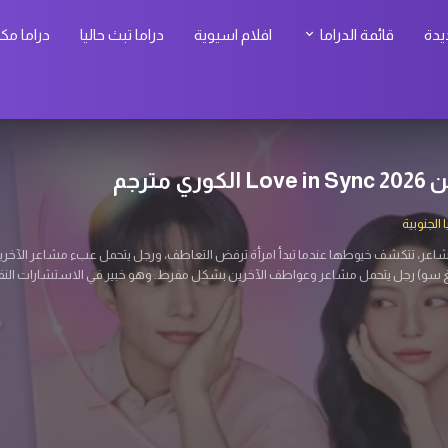
يدة
قائمة الدراما
افلام اسيوية
دراما تبث حاليا
دراما مك
 كيم الكوري مترجم
الجنوبية
عين بمهاراته القديمة في العمليات السرية للعثور عليها، ليجد نفسه في مواجهة أخطار لم
ليات خطيرة بين كوريا الشمالية والجنوبية. يعمل حالياً كموظف عادي في بنك.