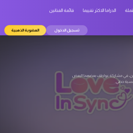
تملة
الدراما الاكثر تقييما
قائمة الفنانين
تسجيل الدخول
العضوية الذهبية
 يكن يتوقعها. كيم دو هيون (سو جي