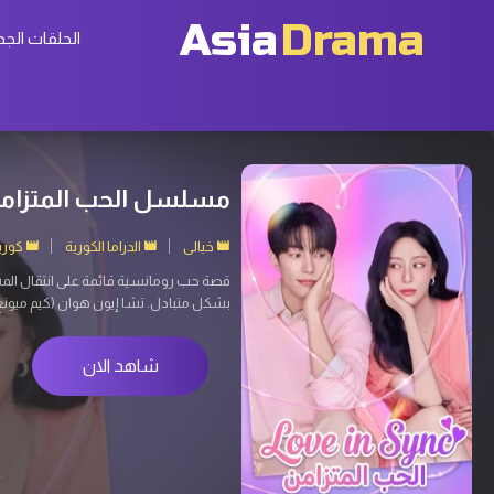
Asia
Drama
الحلقات الجد
Agent Kim Reactivated 2026 مسلسل عودة العميل
إثارة
الدراما الكورية
كوريا 
عندما تُختطَف ابنة شخص يبدو عاديًا، يست
سوب) عميل استخبارات سري سابق، نفّذ عم
شاهد الان