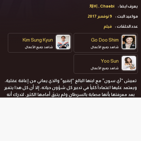
يعرف ايضا :
채비 , Chaebi
مواعيد البث :
9 نوفمبر 2017
عدد الحلقات :
فيلم
Kim Sung Kyun
Go Doo Shim
شاهد جميع الأعمال
شاهد جميع الأعمال
Yoo Sun
شاهد جميع الأعمال
تعيش “آي سون” مع ابنها البالغ “إنقيو” والذي يعاني من إعاقة عقلية،
ويعتمد عليها اعتماداً كلياً في تدبير كل شؤون حياته، إلا أن كل هذا يتغير
بعد معرفتها بأنها مصابة بالسرطان ولم يتبقَ أمامها الكثير، لتدرك أنه
يجب عليها تأهيله وإعداده لمواجهة الحياة بمفرده.
المواسم و الحلقات