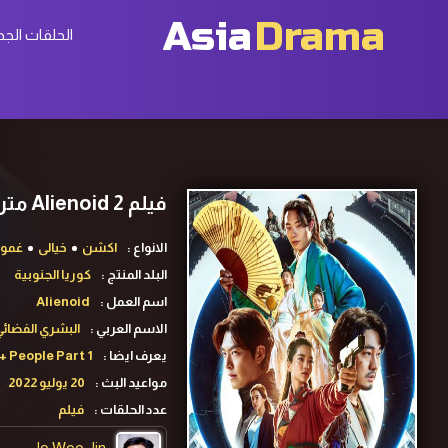
Asia
Drama
الحلقات الجد
فيلم Alienoid 2 مترجم
الانواع :
اكشن
خيالى
غمو
البلد المنتج :
كوريا الجنوبية
اسم العمل :
Alienoid
الاسم العربي :
البشري الفضائي
يعرف ايضا :
+ People Part 1
مواعيد البث :
20 يوليو 2022
عدد الحلقات :
فيلم
Jo Woo Jin