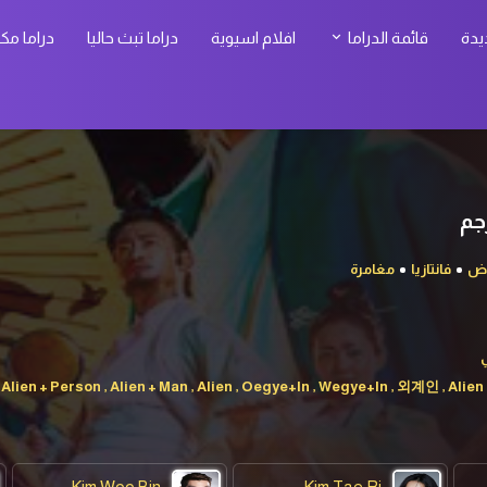
يدة
قائمة الدراما
افلام اسيوية
دراما تبث حاليا
دراما مك
ض
فانتازيا
مغامرة
Alien + Person , Alien + Man , Alien , Oegye+In , Wegye+In , 외계인 , Alien 
Kim Woo Bin
Kim Tae Ri