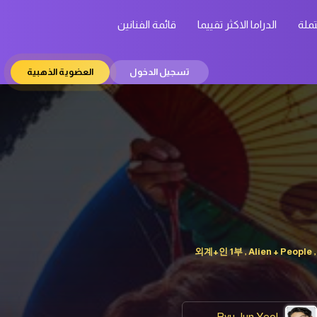
تملة
الدراما الاكثر تقييما
قائمة الفنانين
تسجيل الدخول
العضوية الذهبية
외계+인 1부 , Alien + People , 
Ryu Jun Yeol