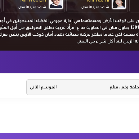
شاهد جميع الأعمال
شاهد جميع الأعمال
Yeom Jung Ah
يش فضائيان على كوكب الأرض ومهمتهما هي إدارة مجرمي الفضاء المسجونين في أج
البشر وفي جانب آخر في عام 1391 يحاول فنان في الطاوية خداع امرأة غريبة تطلق الصواعق من أجل الع
شاهد جميع الأعمال
أة ضخمة لكن عندما تظهر مركبة فضائية تهدد أمان كوكب الأرض يشن صراع
ة الزمن ليبدأ كل شيء في التغير.
حلقة رقم :
فيلم
الموسم الثاني