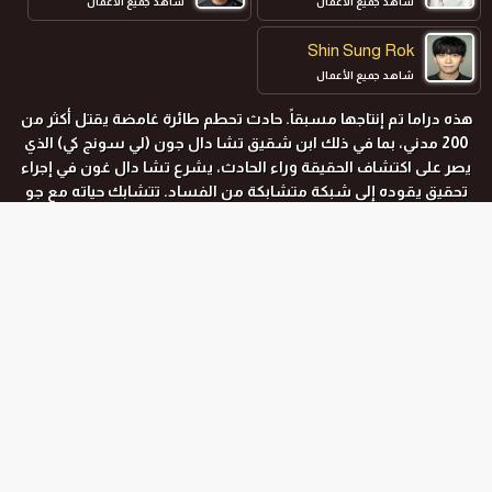
شاهد جميع الأعمال
شاهد جميع الأعمال
Shin Sung Rok
شاهد جميع الأعمال
هذه دراما تم إنتاجها مسبقاً. حادث تحطم طائرة غامضة يقتل أكثر من
200 مدني، بما في ذلك ابن شقيق تشا دال جون (لي سونج كي) الذي
يصر على اكتشاف الحقيقة وراء الحادث، يشرع تشا دال غون في إجراء
تحقيق يقوده إلى شبكة متشابكة من الفساد. تتشابك حياته مع جو
هاي ري (باي سوزي) ، وهي عميلة سرية لجهاز الاستخبارات الوطني.
المواسم و الحلقات
جميع المواسم
الموسم الاول