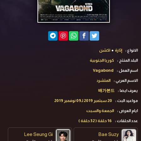
الانواع :
إثارة
اكشن
البلد المنتج :
كوريا الجنوبية
اسم العمل :
Vagabond
الاسم العربي :
المتشرد
يعرف ايضا :
배가본드
مواعيد البث :
20 سبتمبر 2019 لـ09 نوفمبر 2019
ايام العرض :
الجمعة والسبت
عدد الحلقات :
16 حلقة ( 32 حلقة )
Lee Seung Gi
Bae Suzy