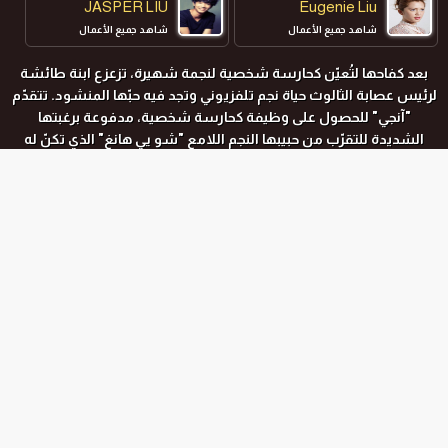
JASPER LIU
Eugenie Liu
شاهد جميع الأعمال
شاهد جميع الأعمال
بعد كفاحها لتُعيّن كحارسة شخصية لنجمة شهيرة، تزعزع ابنة طائشة
لرئيس عصابة الثالوث حياة نجم تلفزيوني وتجد فيه حبّها المنشود. تتقدّم
"آنجي" للحصول على وظيفة كحارسة شخصية، مدفوعة برغبتها
الشديدة للتقرّب من حبيبها النجم اللامع "شو يي هانغ" الذي تكنّ له
إعجابًا كبيرًا.
المواسم و الحلقات
جميع المواسم
الموسم الاول