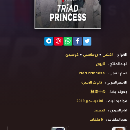
الانواع :
اكشن
رومانسي
كوميدي
البلد المنتج :
تايون
اسم العمل :
Triad Princess
الاسم العربي :
ثالوث الأميرة
يعرف ايضا :
極道千金
مواعيد البث :
06 ديسمبر 2019
ايام العرض :
الجمعة
عدد الحلقات :
6 حلقات