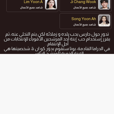
Lim Yoon A
Ji Chang Wook
شاهد جميع الأعمال
شاهد جميع الأعمال
Song Yoon Ah
شاهد جميع الأعمال
تدور حول حارس يحب بلده و زملائه لكن يتم التخلي عنه، ثم
يقرر إستخدام حب إبنة أحد المرشحين الأقوياء للإنتخابات من
أجل الإنتقام .
في الدراما القادمة، يونا ستقوم بدور كو ان نا، شخصيتها هي
الابنة الخفية للمرشح الرئاسي.
في نفس الوقت الممثلة سونغ يون آه ستقوم بدور زوجة
المرشح الرئيسي و جي تشانغ ووك سيقوم بدور كيم جي ها.
شخصيته حارس شخصي للزوجة و المرشح.
المواسم و الحلقات
جميع المواسم
الاول