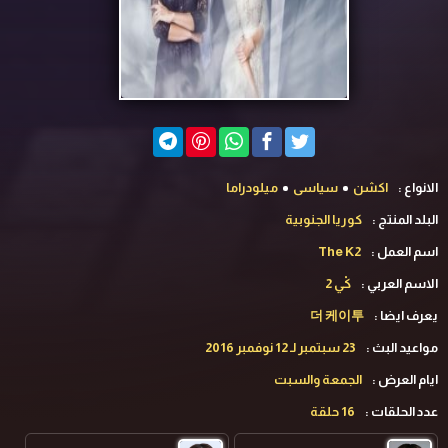
الانواع :
اكشن
سياسى
ميلودراما
البلد المنتج :
كوريا الجنوبية
اسم العمل :
The K2
الاسم العربي :
كْي 2
يعرف ايضا :
더 케이투
مواعيد البث :
23 سبتمبر لـ 12 نوفمبر 2016
ايام العرض :
الجمعة والسبت
عدد الحلقات :
16 حلقة