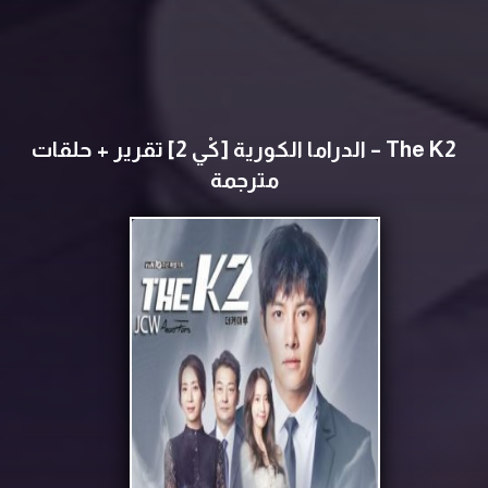
The K2 – الدراما الكورية [كْي 2] تقرير + حلقات
مترجمة