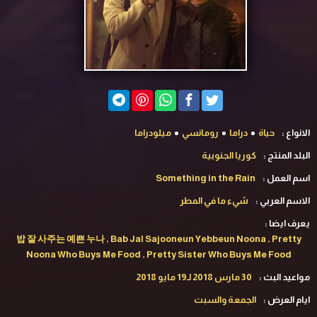
الانواع :
حياة
دراما
رومانسي
ميلودراما
البلد المنتج :
كوريا الجنوبية
اسم العمل :
Something in the Rain
الاسم العربي :
شيء ما في المطر
يعرف ايضا :
밥 잘 사주는 예쁜 누나 , Bab Jal Sajooneun Yebbeun Noona , Pretty
Noona Who Buys Me Food , Pretty Sister Who Buys Me Food
مواعيد البث :
30 مارس 2018 لـ19 مايو 2018
ايام العرض :
الجمعة والسبت