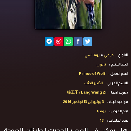
الانواع :
درامي
رومانسي
البلد المنتج :
تايون
اسم العمل :
Prince of Wolf
الاسم العربي :
الأمير الذئب
يعرف ايضا :
狼王子 / Lang Wang Zi
مواعيد البث :
3 يوليو إلى 13 نوفمبر 2016
ايام العرض :
يوميا
عدد الحلقات :
18
هل يمكن
في العصر الحديث
ل
طرزان
العودة