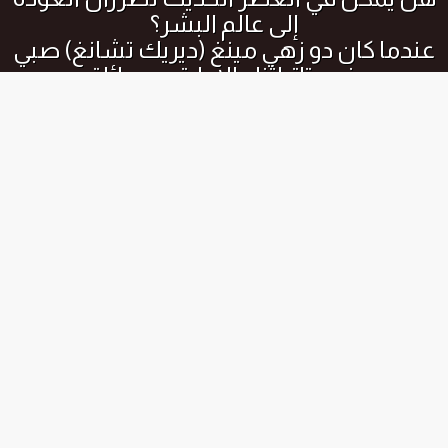
إلى
عالم البشر
؟
عندما كان
دو
زهي
مينغ
(
ديريك
تشانغ
)
صبي
صغير
، تاة اثناء الاجارة مع عائلته .
بينما كان يتجول في الغابة العميقة، أنقذ
بطريق الخطأ
أنثى
الذئب من الأذى.
المواسم و الحلقات
جميع المواسم
الموسم الاول
الحلقة رقم :
18 END
الموسم الاول
الحلقة رقم :
17
الموسم الاول