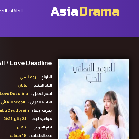
Asia
Drama
الحلقات الجد
Love Deadline / الموعد النهائي للحب تقرير + حلقات مترجمة
الانواع :
رومانسي
البلد المنتج :
اليابان
اسم العمل :
Love Deadline
الاسم العربي :
الموعد النهائي 
يعرف ايضا :
u Deddorain
مواعيد البث :
24 يناير 2024
ايام العرض :
الثلاثاء
عدد الحلقات :
10 حلقات