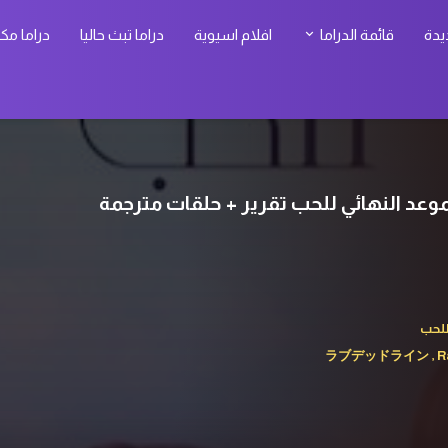
يدة
قائمة الدراما
افلام اسيوية
دراما تبث حاليا
دراما مك
للحب
ラブデッドライン , Rab