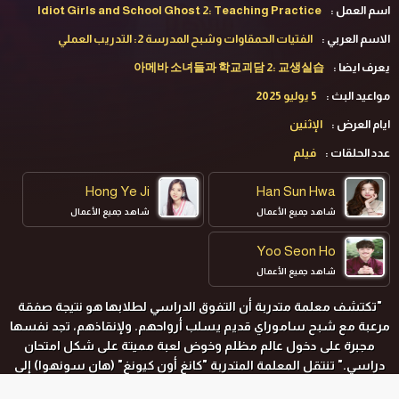
اسم العمل :
Idiot Girls and School Ghost 2: Teaching Practice
الاسم العربي :
الفتيات الحمقاوات وشبح المدرسة 2: التدريب العملي
يعرف ايضا :
아메바 소녀들과 학교괴담 2: 교생실습
مواعيد البث :
5 يوليو 2025
ايام العرض :
الإثنين
عدد الحلقات :
فيلم
Hong Ye Ji
Han Sun Hwa
شاهد جميع الأعمال
شاهد جميع الأعمال
Yoo Seon Ho
شاهد جميع الأعمال
"تكتشف معلمة متدربة أن التفوق الدراسي لطلابها هو نتيجة صفقة
مرعبة مع شبح ساموراي قديم يسلب أرواحهم. ولإنقاذهم، تجد نفسها
مجبرة على دخول عالم مظلم وخوض لعبة مميتة على شكل امتحان
دراسي." تنتقل المعلمة المتدربة
"كانغ أون كيونغ" (
هان سونهوا
)
إلى
مدرسة جديدة لتصطدم بنادي (كوروي سورا) للسحر الأسود، والذي