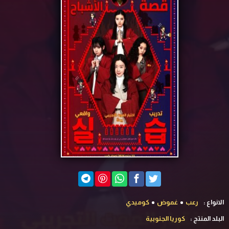
الانواع :
رعب
غموض
كوميدي
البلد المنتج :
كوريا الجنوبية